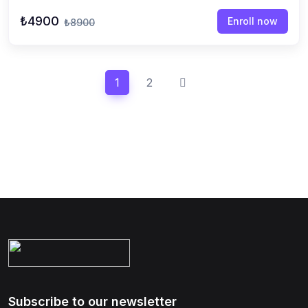
₺4900
Enroll now
₺8900
1
2
Subscribe to our newsletter