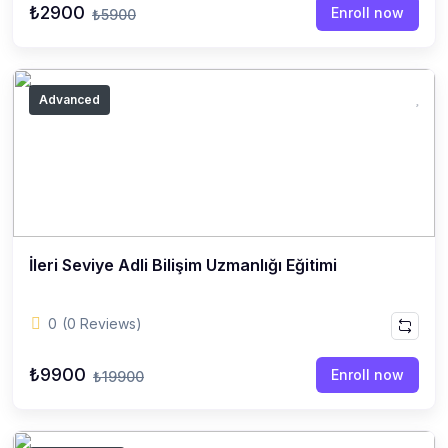
₺2900
Enroll now
₺5900
Advanced
İleri Seviye Adli Bilişim Uzmanlığı Eğitimi
0
(0 Reviews)
₺9900
Enroll now
₺19900